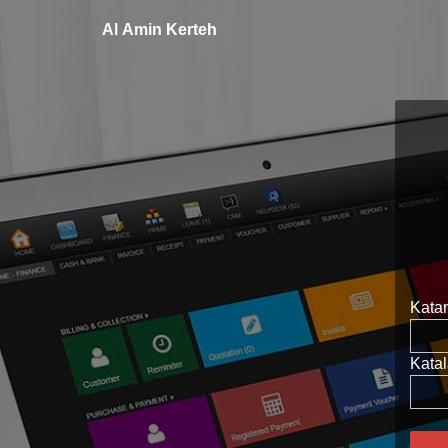
Al Amin Kerteh
Katan
Katal